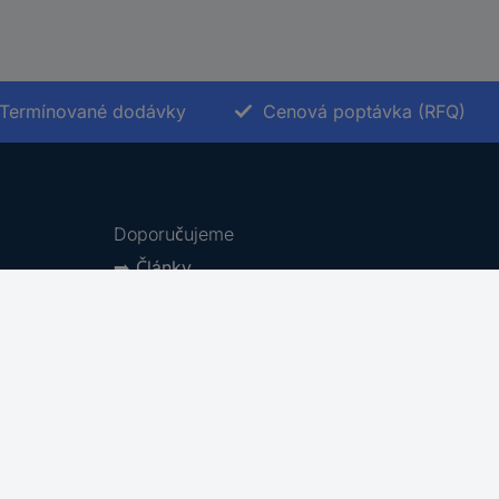
Termínované dodávky
Cenová poptávka (RFQ)
Doporučujeme
➡️
Články
🛒
Akce & Slevy
🆕
Novinky
Kategorie značek A-Z
Produktové kategorie A-Z
Archiv katalogů