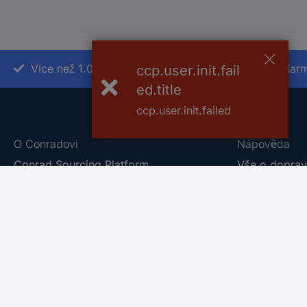
Více než 1.000.000 produktů
Doprava zdarm
ccp.user.init.fail
ed.title
ccp.user.init.failed
O Conradovi
Nápověda
Conrad Sourcing Platform
Vše o doprav
Kariéra
2️⃣
Vše o platbě 
Naše vlastní značky
Reklamace z
Vulnerability Disclosure Program
Vrácení zbož
Hodnocení obchodu
Obchodní po
Marketplace
Centrum dok