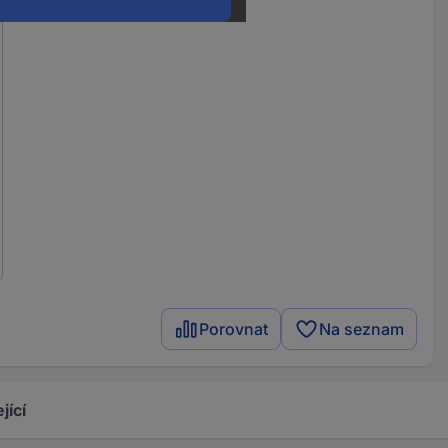
Porovnat
Na seznam
jící