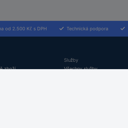
a od 2.500 Kč s DPH
Technická podpora
Služby
ě zboží
Všechny služby
za zboží
Kalibrační služba
boží
Kabely v metráži
í
Plakáty do škol
dmínky
Poptávkový formulář
umentace
E-Procurement