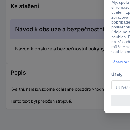
Ke stažení
Návod k obsluze a bezpečnostní pokyny
Návod k obsluze a bezpečnostní pokyny 2577257 Pic
Popis
Kvalitní, nárazuvzdorné ochranné pouzdro vhodné pro všechny 
Tento text byl přeložen strojově.