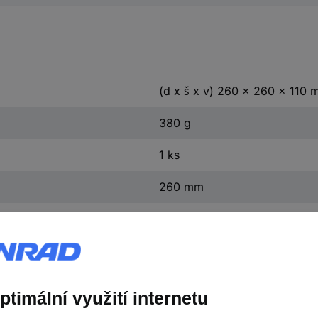
(d x š x v) 260 x 260 x 110
380 g
1 ks
260 mm
110 mm
260 mm
taška pro dálkové ovladače