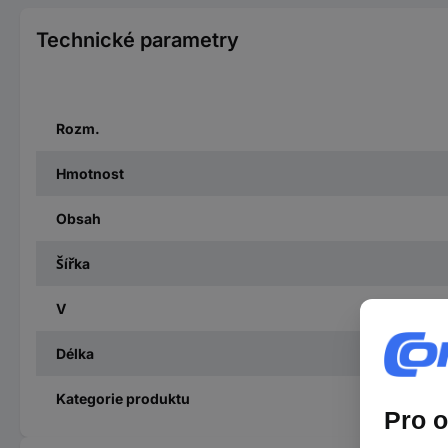
Technické parametry
Rozm.
Hmotnost
Obsah
Šířka
V
Délka
Kategorie produktu