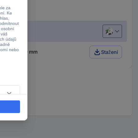
Čeština
0 x 260 x 110 mm
Stažení