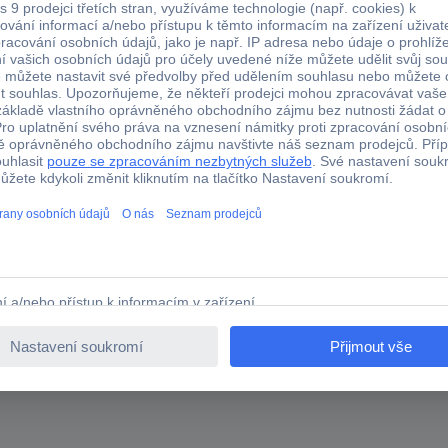
hler Modellbau taška pro dálkové ovladače (d x š x v) 26
běžné R/C ruční ovladače. Měkké vnitřní polstrování, držadlo.