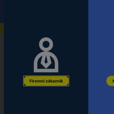
Conrad
Koncový zákazník
ceny s DPH
Naše produkty
Domů
Auto, volný čas a domácnost
Modelářství
Pichler Modellbau taška pro dálkov
110 mm
EAN:
4056534055753
Označení výrobce:
15284
Objednací číslo:
25
Firemní zákazník