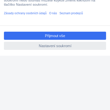
Technická podpora
Termínované dodávky
Cenová poptávka (RFQ)
ccp.user.init.failed.titl
e
O Conradovi
ccp.user.init.failed
Nápověda
Služby
Nastavení souborů cookies
Doporučujeme