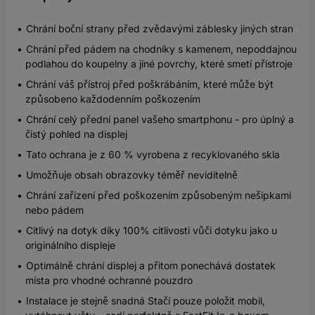
Chrání boční strany před zvědavými záblesky jiných stran
Chrání před pádem na chodníky s kamenem, nepoddajnou
podlahou do koupelny a jiné povrchy, které smetí přístroje
Chrání váš přístroj před poškrábáním, které může být
způsobeno každodenním poškozením
Chrání celý přední panel vašeho smartphonu - pro úplný a
čistý pohled na displej
Tato ochrana je z 60 % vyrobena z recyklovaného skla
Umožňuje obsah obrazovky téměř neviditelně
Chrání zařízení před poškozením způsobeným nešipkami
nebo pádem
Citlivý na dotyk díky 100% citlivosti vůči dotyku jako u
originálního displeje
Optimálně chrání displej a přitom ponechává dostatek
místa pro vhodné ochranné pouzdro
Instalace je stejně snadná Stačí pouze položit mobil,