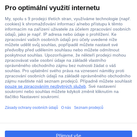
Více než 1.000.000 produktů
Doprava zdarma od 2.500 Kč s DPH
Technická podpora
Termínované dodávky
Cenová poptávka (RFQ)
ccp.user.init.failed.titl
O Conradovi
e