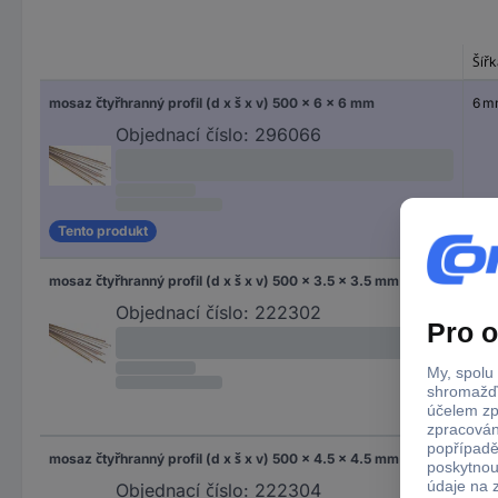
Šíř
mosaz čtyřhranný profil (d x š x v) 500 x 6 x 6 mm
6 
Objednací číslo:
296066
Tento produkt
mosaz čtyřhranný profil (d x š x v) 500 x 3.5 x 3.5 mm
3.5
Objednací číslo:
222302
mosaz čtyřhranný profil (d x š x v) 500 x 4.5 x 4.5 mm
4.5
Objednací číslo:
222304