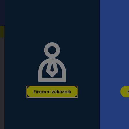
Conrad
Koncový zákazník
ceny s DPH
Naše produkty
Domů
Auto, volný čas a domácnost
Modelářství
mosaz čtyřhranný profil (d x š x v
EAN:
2050000083921
Označení výrobce:
500X6X6
Objednací číslo
Firemní zákazník