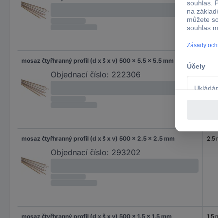
mosaz čtyřhranný profil (d x š x v) 500 x 5.5 x 5.5 mm
5.5
Objednací číslo:
222306
mosaz čtyřhranný profil (d x š x v) 500 x 2.5 x 2.5 mm
2.5
Objednací číslo:
293202
mosaz čtyřhranný profil (d x š x v) 500 x 1.5 x 1.5 mm
1.5