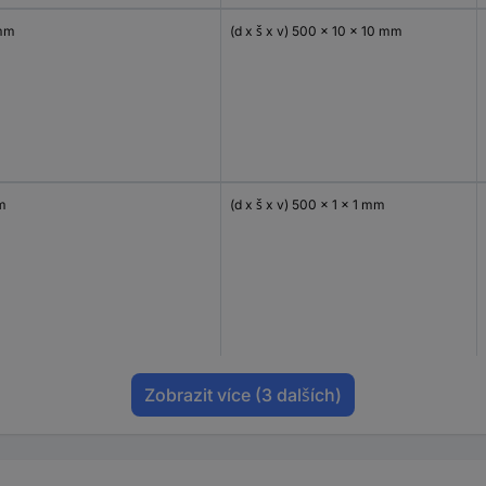
mm
(d x š x v) 500 x 10 x 10 mm
m
(d x š x v) 500 x 1 x 1 mm
Zobrazit více
(3 dalších)