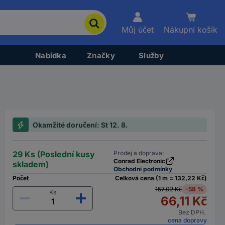
Můj účet
Nákupní košík
Nabídka
Značky
Služby
Okamžité doručení: St 12. 8.
29 Ks (Poslední kusy
Prodej a doprava:
Conrad Electronic
skladem)
Obchodní podmínky
Počet
Celková cena (1 m = 132,22 Kč)
157,02 Kč
-58 %
Ks
66,11 Kč
Bez DPH.
cena dopravy