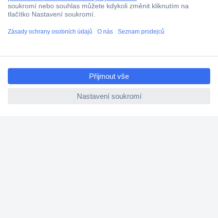
Technická podpora
Termínované dodávky
Cenová poptávka (RFQ)
ccp.user.init.failed.titl
e
O Conradovi
ccp.user.init.failed
Nápověda
Služby
Nastavení souborů cookies
Doporučujeme