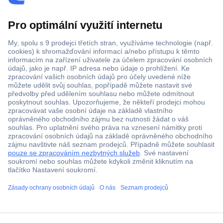
Více než 1.000.000 produktů
Doprava zdarma od 2.500 Kč s DPH
Technická podpora
Termínované dodávky
Cenová poptávka (RFQ)
O Conradovi
ccp.user.init.failed.titl