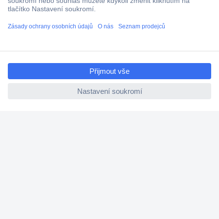
Technická podpora
Termínované dodávky
Cenová poptávka (RFQ)
ccp.user.init.failed.titl
e
O Conradovi
ccp.user.init.failed
Nápověda
Služby
Nastavení souborů cookies
Doporučujeme