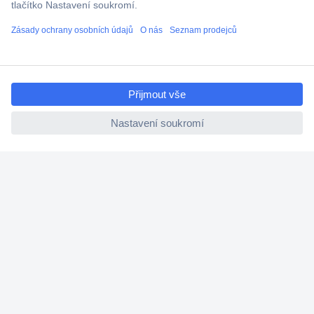
Technická podpora
Termínované dodávky
Cenová poptávka (RFQ)
ccp.user.init.failed.titl
e
O Conradovi
ccp.user.init.failed
Nápověda
Služby
Nastavení souborů cookies
Doporučujeme