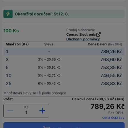
Okamžité doručení: St 12. 8.
100 Ks
Prodej a doprava:
Conrad Electronic
Obchodní podmínky
Množství (Ks)
Sleva
Cena balení
(Bez DPH.)
1
789,26 Kč
-
3
763,60 Kč
3% = 25,66 Kč
5
753,35 Kč
5% = 35,91 Kč
10
746,55 Kč
5% = 42,71 Kč
25
738,83 Kč
6% = 50,43 Kč
Množstevní slevy se liší podle prodejce
Počet
Celková cena (789,26 Kč / kus)
789,26 Kč
Ks
Bez DPH.
cena dopravy