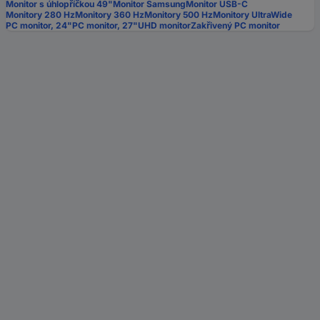
Monitor s úhlopříčkou 49"
Monitor Samsung
Monitor USB-C
Monitory 280 Hz
Monitory 360 Hz
Monitory 500 Hz
Monitory UltraWide
PC monitor, 24"
PC monitor, 27"
UHD monitor
Zakřivený PC monitor