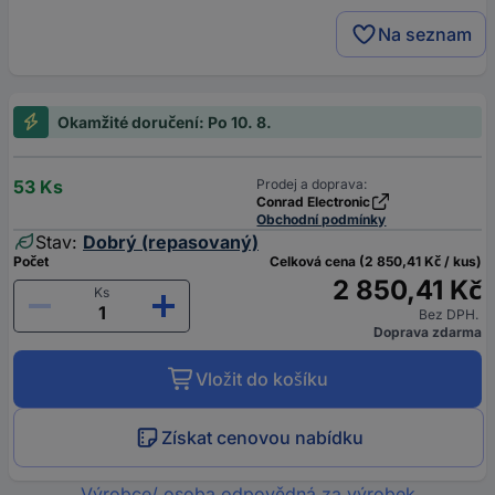
Na seznam
Okamžité doručení: Po 10. 8.
53 Ks
Prodej a doprava:
Conrad Electronic
Obchodní podmínky
Stav:
Dobrý (repasovaný)
Počet
Celková cena (2 850,41 Kč / kus)
2 850,41 Kč
Ks
Bez DPH.
Doprava zdarma
Vložit do košíku
Získat cenovou nabídku
Výrobce/ osoba odpovědná za výrobek