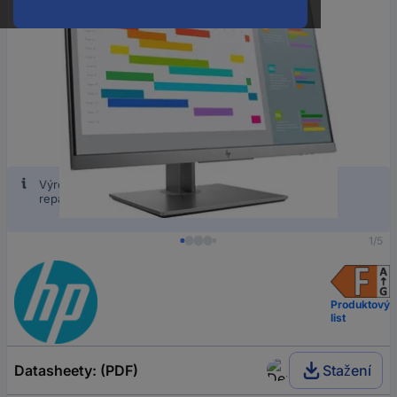
Výrobek se může lišit od obrázku, protože se jedná o
repasované zboží.
1/5
Produktový
list
Datasheety: (PDF)
Stažení