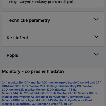
integrovanými konektory přímo na displeji.
Technické parametry
Ke stažení
Popis
Monitory - co přesně hledáte?
24" monitor BenQ
4K monitor
AOC monitor
Apple Studio Display
BenQ 27"
HDMI monitor
Herní monitor MSI Gaming
Herní monitory
IPS monitor
LCD monitor
LED monitor
Monitor 120 Hz
Monitor 144 Hz
Monitor 144 Hz, 27 palců
Monitor 165 Hz
Monitor 240 Hz
Monitor 60 Hz
Monitor Acer
Monitor Asus
Monitor BenQ
Monitor Dell
Monitor EIZO
Monitor HP
Monitor Iiyama
Monitor MSI
Monitor Philips
Monitor Pivot
Monitor s úhlopříčkou 32"
Monitor s úhlopříčkou 34"