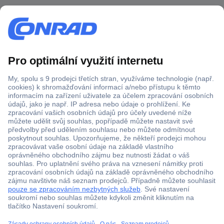
Více než 1.000.000 produktů
Doprava zdarma od 2.500 Kč s DPH
Technická podpora
Termínované dodávky
Cenová poptávka (RFQ)