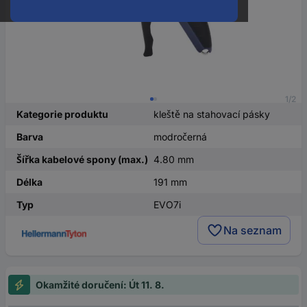
1/2
Kategorie produktu
kleště na stahovací pásky
Barva
modročerná
Šířka kabelové spony (max.)
4.80 mm
Délka
191 mm
Typ
EVO7i
Na seznam
Okamžité doručení: Út 11. 8.