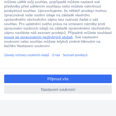
Více než 1.000.000 produktů
Doprava zdarma od 2.500 Kč s DPH
Technická podpora
Termínované dodávky
Cenová poptávka (RFQ)
ccp.user.init.failed.titl
O Conradovi
e
ccp.user.init.failed
Nápověda