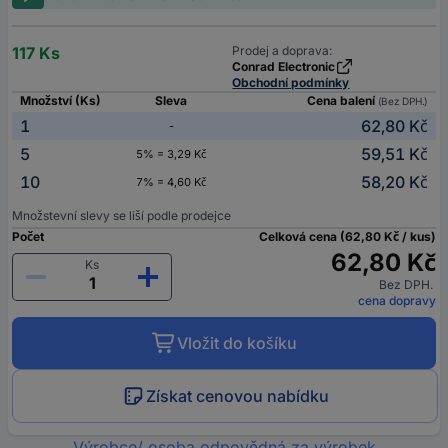
117 Ks
Prodej a doprava:
Conrad Electronic
Obchodní podmínky
Množství (Ks)
Sleva
Cena balení
(Bez DPH.)
1
62,80 Kč
-
5
59,51 Kč
5% = 3,29 Kč
10
58,20 Kč
7% = 4,60 Kč
Množstevní slevy se liší podle prodejce
Počet
Celková cena (62,80 Kč / kus)
62,80 Kč
Ks
Bez DPH.
cena dopravy
Vložit do košíku
Získat cenovou nabídku
Výrobce/ osoba odpovědná za výrobek