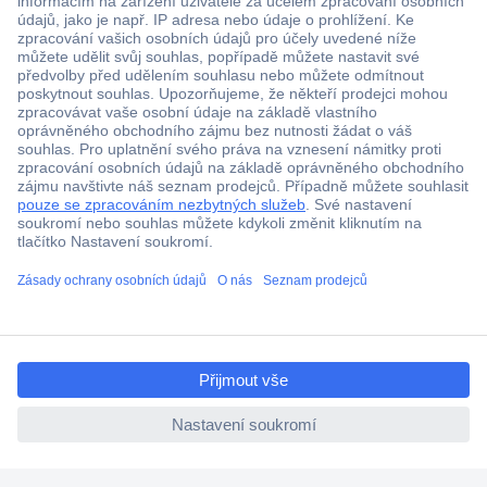
Více než 1.000.000 produktů
Doprava zdarma od 2.500 Kč s DPH
Technická podpora
Termínované dodávky
ccp.user.init.failed.titl
Cenová poptávka (RFQ)
e
ccp.user.init.failed
O Conradovi