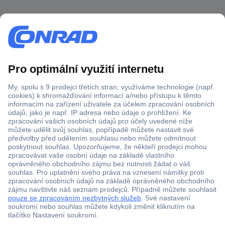
Více než 1.000.000 produktů
Doprava zdarma od 2.500 Kč s DPH
Technická podpora
Termínované dodávky
Cenová poptávka (RFQ)