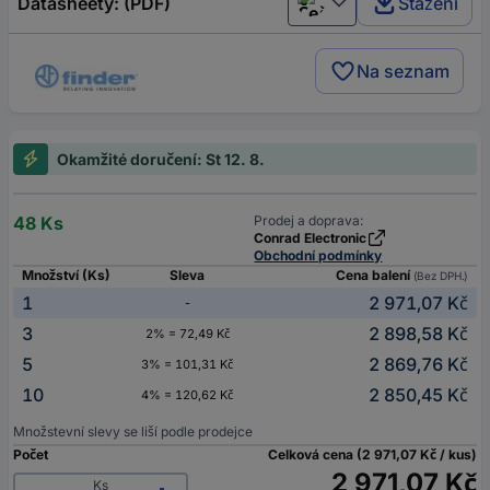
Datasheety: (PDF)
Stažení
Čeština
Na seznam
Okamžité doručení: St 12. 8.
48 Ks
Prodej a doprava:
Conrad Electronic
Obchodní podmínky
Množství (Ks)
Sleva
Cena balení
(Bez DPH.)
1
2 971,07 Kč
-
3
2 898,58 Kč
2% = 72,49 Kč
5
2 869,76 Kč
3% = 101,31 Kč
10
2 850,45 Kč
4% = 120,62 Kč
Množstevní slevy se liší podle prodejce
Počet
Celková cena (2 971,07 Kč / kus)
2 971,07 Kč
Ks