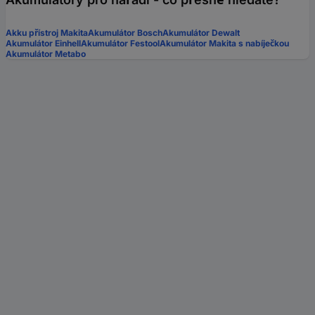
Akku přístroj Makita
Akumulátor Bosch
Akumulátor Dewalt
Akumulátor Einhell
Akumulátor Festool
Akumulátor Makita s nabíječkou
Akumulátor Metabo