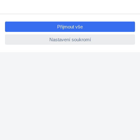
Cenová poptávka (RFQ)
ccp.user.init.failed.titl
e
O Conradovi
ccp.user.init.failed
Nápověda
Služby
Nastavení souborů cookies
Doporučujeme