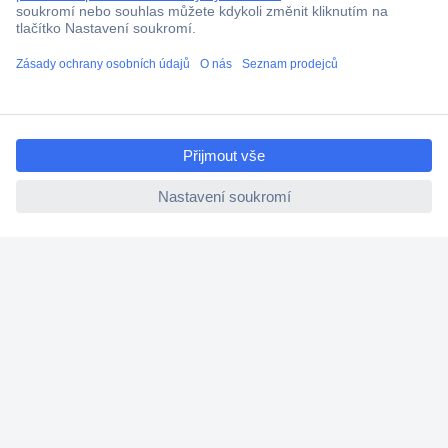
Technická podpora
Termínované dodávky
Cenová poptávka (RFQ)
ccp.user.init.failed.titl
e
O Conradovi
ccp.user.init.failed
Nápověda
Služby
Nastavení souborů cookies
Doporučujeme