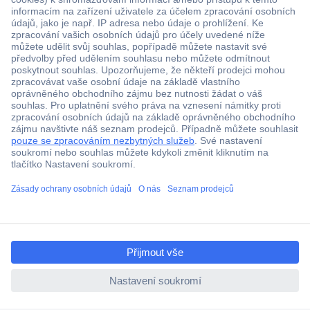
Více než 1.000.000 produktů
Doprava zdarma od 2.500 Kč s DPH
Technická podpora
Termínované dodávky
Cenová poptávka (RFQ)
ccp.user.init.failed.titl
O Conradovi
e
ccp.user.init.failed
Nápověda