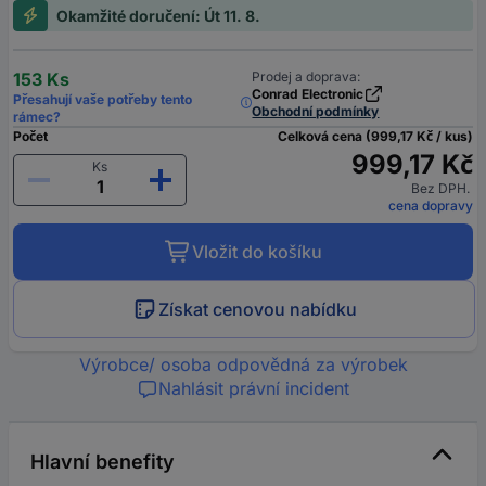
Okamžité doručení: Út 11. 8.
153 Ks
Prodej a doprava:
Conrad Electronic
Přesahují vaše potřeby tento
Obchodní podmínky
rámec?
Počet
Celková cena (999,17 Kč / kus)
999,17 Kč
Ks
Bez DPH.
cena dopravy
Vložit do košíku
Získat cenovou nabídku
Výrobce/ osoba odpovědná za výrobek
Nahlásit právní incident
Hlavní benefity