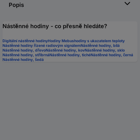
Popis
Nástěnné hodiny - co přesně hledáte?
Digitální nástěnné hodiny
Hodiny Mebus
hodiny s ukazatelem teploty
Nástěnné hodiny řízené radiovým signálem
Nástěnné hodiny, bílá
Nástěnné hodiny, dřevo
Nástěnné hodiny, kov
Nástěnné hodiny, sklo
Nástěnné hodiny, stříbrná
Nástěnné hodiny, tiché
Nástěnné hodiny, černá
Nástěnné hodiny, šedá