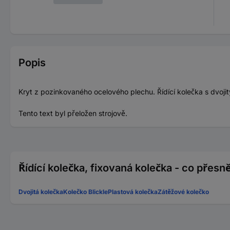
Popis
Kryt z pozinkovaného ocelového plechu. Řídící kolečka s dvoji
Tento text byl přeložen strojově.
Řídící kolečka, fixovaná kolečka - co přesn
Dvojitá kolečka
Kolečko Blickle
Plastová kolečka
Zátěžové kolečko