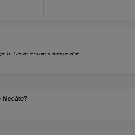
tým kuličkovým ložiskem v otočném věnci.
ě hledáte?