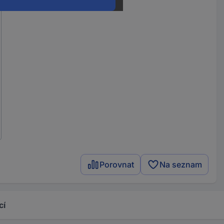
Porovnat
Na seznam
cí