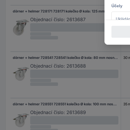
dörner + helmer 728171 728171 kolečko Ø kola: 125 mm nosnost (max.): 200 kg 1 ks
35 
Objednací číslo:
2613687
dörner + helmer 728541 728541 kolečko Ø kola: 80 mm nosnost (max.): 100 kg 1 ks
30
Objednací číslo:
2613688
dörner + helmer 728551 728551 kolečko Ø kola: 100 mm nosnost (max.): 150 kg 1 ks
35 
Objednací číslo:
2613689