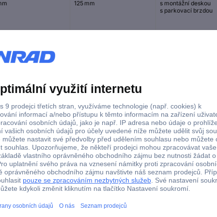
mm
125 mm
s montážní deskou
s parkovací brzdou
 mm
80 mm
s montážní deskou
mm
100 mm
s montážní deskou