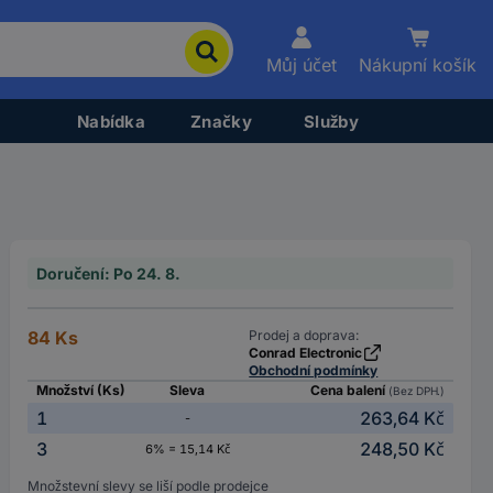
Můj účet
Nákupní košík
Nabídka
Značky
Služby
Doručení: Po 24. 8.
84 Ks
Prodej a doprava:
Conrad Electronic
Obchodní podmínky
Množství (Ks)
Sleva
Cena balení
(Bez DPH.)
1
263,64 Kč
-
3
248,50 Kč
6% = 15,14 Kč
Množstevní slevy se liší podle prodejce