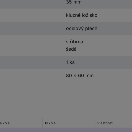
35 mm
kluzné ložisko
ocelový plech
stříbrná
šedá
1 ks
80 x 60 mm
a kola
Ø kola
Vlastnosti