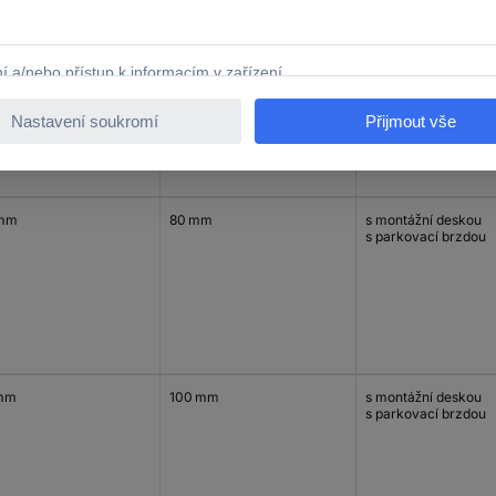
mm
125 mm
s montážní deskou
 mm
80 mm
s montážní deskou
s parkovací brzdou
mm
100 mm
s montážní deskou
s parkovací brzdou