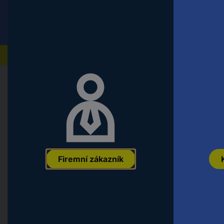
Conrad
Koncový zákazník
ceny s DPH
Naše produkty
Domů
Nářadí a dílna
Montážní a upevňovací materi
dörner + helmer 728571 728571 kol
(max.): 200 kg 1 ks
EAN:
4002350556592
Označení výrobce:
728571
Objednací číslo:
2
Firemní zákazník