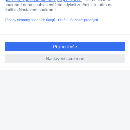
Cenová poptávka (RFQ)
O Conradovi
ccp.user.init.failed.titl
e
ccp.user.init.failed
Nápověda
Služby
Nastavení souborů cookies
Doporučujeme