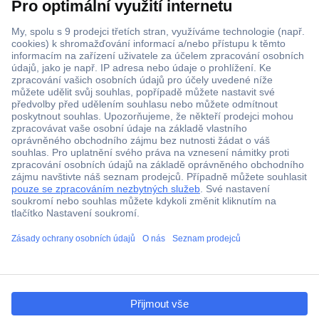
Více než 1.000.000 produktů
Doprava zdarma od 2.500 Kč s DPH
Technická podpora
Termínované dodávky
Cenová poptávka (RFQ)
ccp.user.init.failed.titl
O Conradovi
e
ccp.user.init.failed