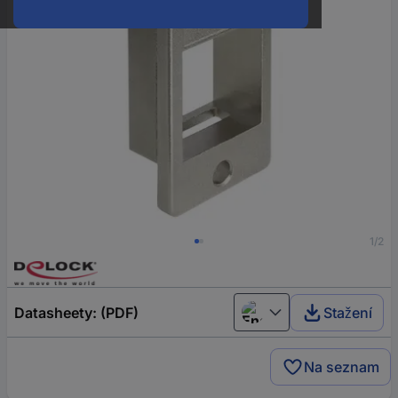
1/2
Datasheety: (PDF)
Stažení
English
Na seznam