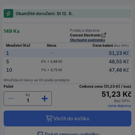
Okamžité doručení: St 12. 8.
149 Ks
Prodej a doprava:
Conrad Electronic
Obchodní podmínky
Množství (Ks)
Sleva
Cena balení
(Bez DPH.)
1
51,23 Kč
-
5
48,55 Kč
5% = 2,68 Kč
10
47,48 Kč
7% = 3,75 Kč
Množstevní slevy se liší podle prodejce
Počet
Celková cena (51,23 Kč / kus)
51,23 Kč
Ks
Bez DPH.
cena dopravy
Vložit do košíku
Získat cenovou nabídku