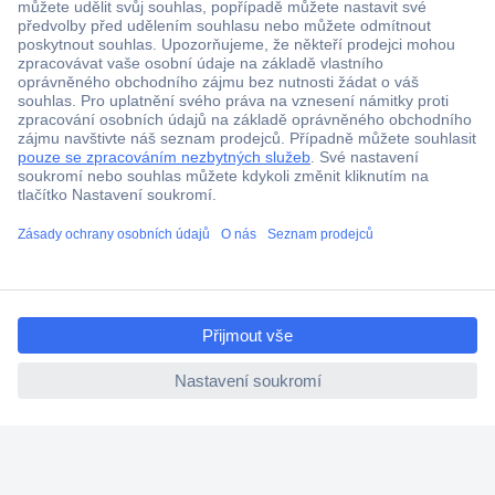
Více než 1.000.000 produktů
Doprava zdarma od 2.500 Kč s DPH
Technická podpora
Termínované dodávky
ccp.user.init.failed.titl
Cenová poptávka (RFQ)
e
ccp.user.init.failed
O Conradovi
Nápověda