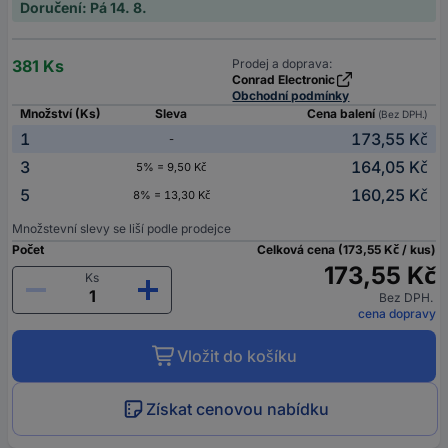
Doručení: Pá 14. 8.
381 Ks
Prodej a doprava:
Conrad Electronic
Obchodní podmínky
Množství (Ks)
Sleva
Cena balení
(Bez DPH.)
1
173,55 Kč
-
3
164,05 Kč
5% = 9,50 Kč
5
160,25 Kč
8% = 13,30 Kč
Množstevní slevy se liší podle prodejce
Počet
Celková cena (173,55 Kč / kus)
173,55 Kč
Ks
Bez DPH.
cena dopravy
Vložit do košíku
Získat cenovou nabídku