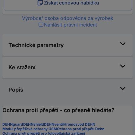
Získat cenovou nabídku
Výrobce/ osoba odpovědná za výrobek
Nahlásit právní incident
Technické parametry
Ke stažení
Popis
Ochrana proti přepětí - co přesně hledáte?
DEHNguard
DEHNshield
DEHNventil
Hromosvod DEHN
Modul přepěťové ochrany ÜSM
Ochrana proti přepětí Dehn
Ochrana proti přepětí pro fotovoltaická zařízení