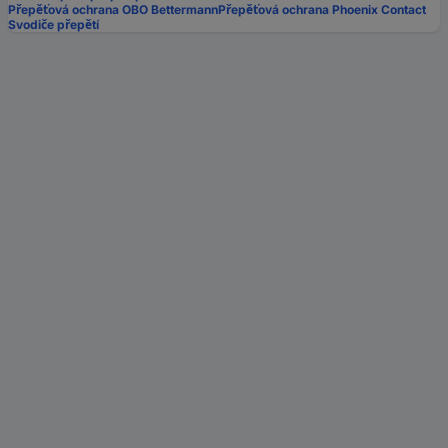
Přepěťová ochrana OBO Bettermann
Přepěťová ochrana Phoenix Contact
Svodiče přepětí