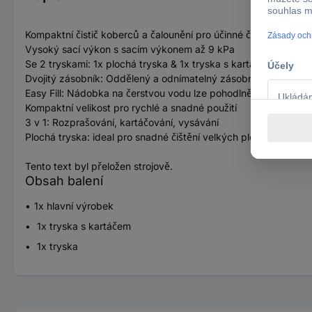
Kompaktní čistič koberců a čalounění pro účinné čištění pohov
Vysoký sací výkon s sacím výkonem až 9 kPa
Se 2 tryskami: 1x plochá tryska & 1x tryska s kartáčem a funkc
Dvojitý zásobník: Oddělený a odnímatelný zásobník na čerstvě
Easy Fill: Nádobka na čerstvou vodu lze pohodlně naplnit shor
Kompaktní velikost pro rychlé a snadné použití
3 v 1: Rozprašování, kartáčování, vysávání
Plochá tryska: ideal pro snadné čištění velkých ploch díky velm
Tento text byl přeložen strojově.
Obsah balení
1x hlavní výrobek
1x tryska s kartáčem
1x tryska