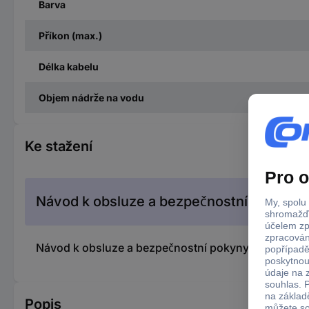
Barva
Příkon (max.)
Délka kabelu
Objem nádrže na vodu
Ke stažení
Návod k obsluze a bezpečnostní pokyny
Návod k obsluze a bezpečnostní pokyny 3594674 
Popis