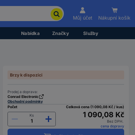
Můj účet
Nákupní košík
Nabídka
Značky
Služby
Brzy k dispozici
Prodej a doprava:
Conrad Electronic
Obchodní podmínky
Počet
Celková cena (1 090,08 Kč / kus)
1 090,08 Kč
Ks
Bez DPH.
cena dopravy