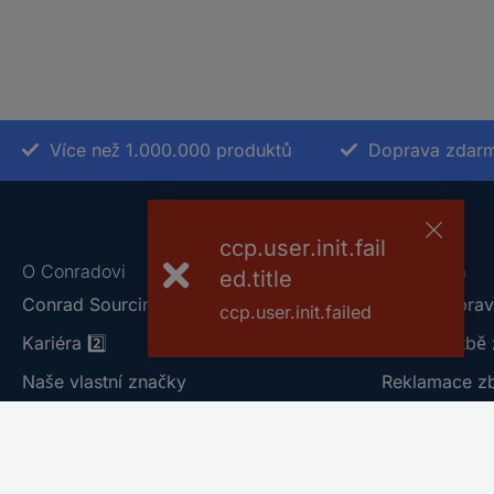
Více než 1.000.000 produktů
Doprava zdarm
ccp.user.init.fail
O Conradovi
Nápověda
ed.title
Conrad Sourcing Platform
Vše o doprav
ccp.user.init.failed
Kariéra
2️⃣
Vše o platbě 
Naše vlastní značky
Reklamace z
Vulnerability Disclosure Program
Vrácení zbož
Hodnocení obchodu
Obchodní po