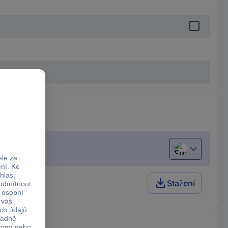
European uni
Stažení