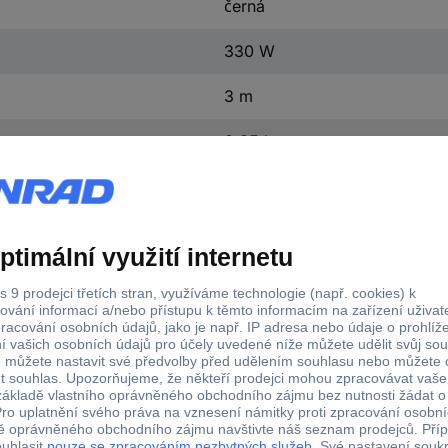
černá
330 W
3 m
0.85 l
CleanMaxx mokré a suché sání 16382 330 W černá