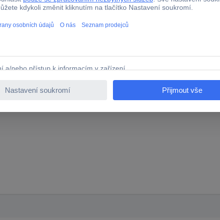
ek, polstrování, koberců, dětských a autosedaček
í rozprašování
 a znečištěnou vodu
a
i široké trysce