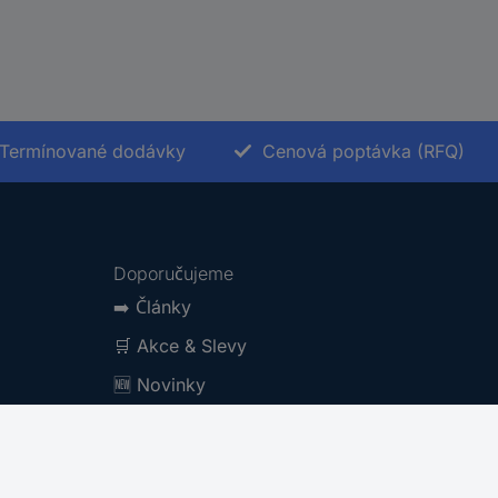
Termínované dodávky
Cenová poptávka (RFQ)
Doporučujeme
➡️
Články
🛒
Akce & Slevy
🆕
Novinky
Kategorie značek A-Z
Produktové kategorie A-Z