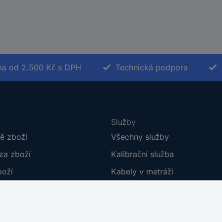
a od 2.500 Kč s DPH
Technická podpora
Služby
ě zboží
Všechny služby
za zboží
Kalibrační služba
boží
Kabely v metráži
í
Plakáty do škol
dmínky
Poptávkový formulář