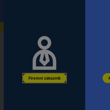
Conrad
Koncový zákazník
ceny s DPH
Naše produkty
Domů
Auto, volný čas a domácnost
Domácnost & 
CleanMaxx mokré a suché sání 16
EAN:
4067522083870
Označení výrobce:
16382
Objednací číslo:
3
Firemní zákazník