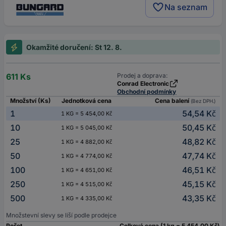
Na seznam
Okamžité doručení: St 12. 8.
611 Ks
Prodej a doprava:
Conrad Electronic
Obchodní podmínky
Množství (Ks)
Jednotková cena
Cena balení
(Bez DPH.)
1
54,54 Kč
1 KG = 5 454,00 Kč
10
50,45 Kč
1 KG = 5 045,00 Kč
25
48,82 Kč
1 KG = 4 882,00 Kč
50
47,74 Kč
1 KG = 4 774,00 Kč
100
46,51 Kč
1 KG = 4 651,00 Kč
250
45,15 Kč
1 KG = 4 515,00 Kč
500
43,35 Kč
1 KG = 4 335,00 Kč
Množstevní slevy se liší podle prodejce
Počet
Celková cena (1 kg = 5 454,00 Kč)