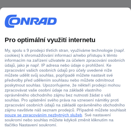
Více než 1.000.000 produktů
Doprava zdarma od 2.500 Kč s DPH
Technická podpora
Termínované dodávky
Cenová poptávka (RFQ)