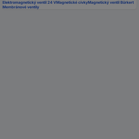
Elektromagnetický ventil 24 V
Magnetické cívky
Magnetický ventil Bürkert
Membránové ventily