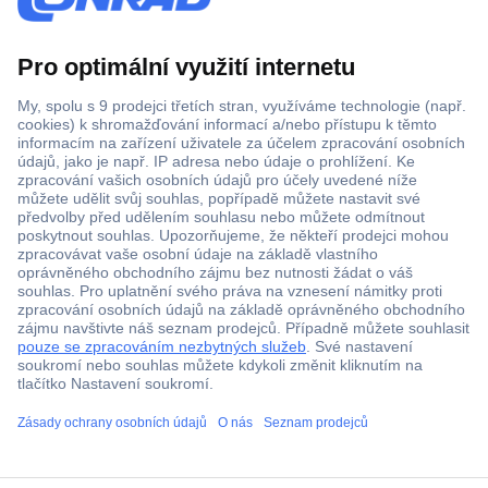
Více než 1.000.000 produktů
Doprava zdarma od 2.500 Kč s DPH
Technická podpora
Termínované dodávky
Cenová poptávka (RFQ)
O Conradovi
ccp.user.init.failed.titl