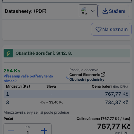
Datasheety: (PDF)
Stažení
European union
Na seznam
Okamžité doručení: St 12. 8.
254 Ks
Prodej a doprava:
Conrad Electronic
Přesahují vaše potřeby tento
Obchodní podmínky
rámec?
Množství (Ks)
Sleva
Cena balení
(Bez DPH.)
1
767,77 Kč
-
3
734,37 Kč
4% = 33,40 Kč
Množstevní slevy se liší podle prodejce
Počet
Celková cena (767,77 Kč / kus)
767,77 Kč
Ks
Bez DPH.