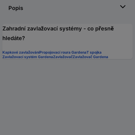
Popis
Zahradní zavlažovací systémy - co přesně
hledáte?
Kapkové zavlažování
Propojovací roura Gardena
T spojka
Zavlažovací systém Gardena
Zavlažovač
Zavlažovač Gardena