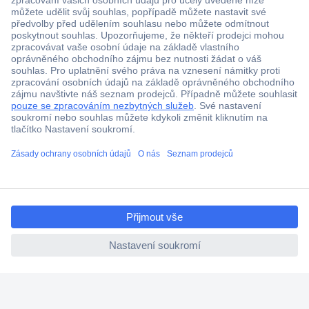
Více než 1.000.000 produktů
Doprava zdarma od 2.500 Kč s DPH
Technická podpora
Termínované dodávky
ccp.user.init.failed.titl
Cenová poptávka (RFQ)
e
ccp.user.init.failed
O Conradovi
Nápověda