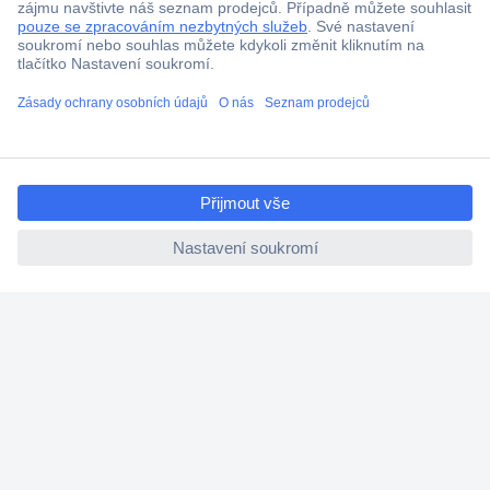
Doprava zdarma od 2.500 Kč s DPH
Technická podpora
Termínované dodávky
Cenová poptávka (RFQ)
ccp.user.init.failed.titl
e
O Conradovi
ccp.user.init.failed
Nápověda
Služby
Nastavení souborů cookies