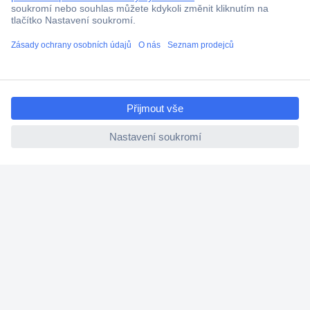
Více než 1.000.000 produktů
Doprava zdarma od 2.500 Kč s DPH
Technická podpora
ccp.user.init.failed.titl
Termínované dodávky
e
Cenová poptávka (RFQ)
ccp.user.init.failed
O Conradovi
Nápověda
Služby