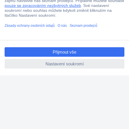
Doprava zdarma od 2.500 Kč s DPH
Technická podpora
Termínované dodávky
Cenová poptávka (RFQ)
ccp.user.init.failed.titl
e
O Conradovi
ccp.user.init.failed
Nápověda
Služby
Nastavení souborů cookies