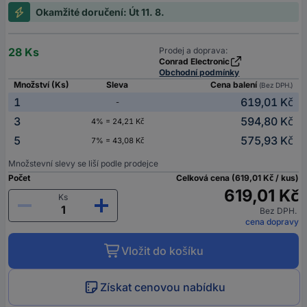
Okamžité doručení: Út 11. 8.
28 Ks
Prodej a doprava:
Conrad Electronic
Obchodní podmínky
Množství (Ks)
Sleva
Cena balení
(Bez DPH.)
1
619,01 Kč
-
3
594,80 Kč
4% = 24,21 Kč
5
575,93 Kč
7% = 43,08 Kč
Množstevní slevy se liší podle prodejce
Počet
Celková cena (619,01 Kč / kus)
619,01 Kč
Ks
Bez DPH.
cena dopravy
Vložit do košíku
Získat cenovou nabídku