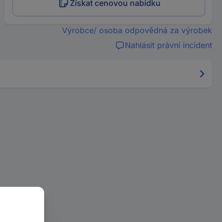
Získat cenovou nabídku
Výrobce/ osoba odpovědná za výrobek
Nahlásit právní incident