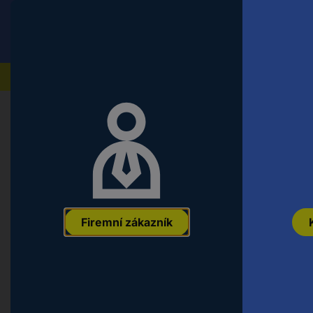
Conrad
Koncový zákazník
ceny s DPH
Naše produkty
Domů
Objednací číslo:
0809022
Firemní zákazník