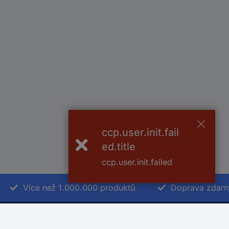
ccp.user.init.fail
ed.title
ccp.user.init.failed
Více než 1.000.000 produktů
Doprava zdarm