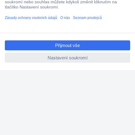
Cenová poptávka (RFQ)
O Conradovi
ccp.user.init.failed.titl
e
ccp.user.init.failed
Nápověda
Služby
Nastavení souborů cookies
Doporučujeme