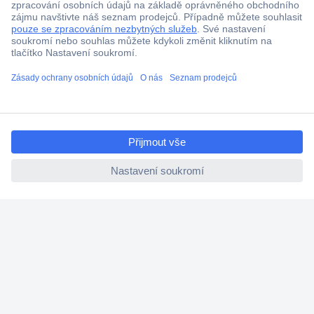
ccp.user.init.failed.titl
e
ccp.user.init.failed
Více než 1.000.000 produktů
Doprava zdarma od 2.500 Kč s DPH
Technická podpora