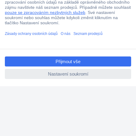
ccp.user.init.failed.titl
e
ccp.user.init.failed
Více než 1.000.000 produktů
Doprava zdarma od 2.500 Kč s DPH
Technická podpora