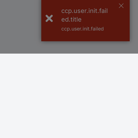
ccp.user.init.fail
ed.title
ccp.user.init.failed
Více než 1.000.000 produktů
Doprava zdarm