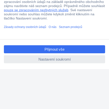
ccp.user.init.failed.titl
e
ccp.user.init.failed
Více než 1.000.000 produktů
Doprava zdarma od 2.500 Kč s DPH
Technická podpora