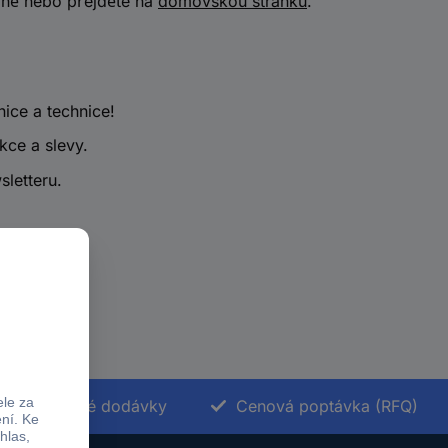
vně nebo přejděte na
domovskou stránku
.
nice a technice!
kce a slevy.
sletteru.
Termínované dodávky
Cenová poptávka (RFQ)