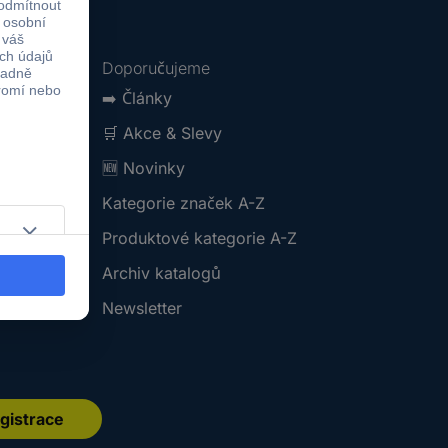
Doporučujeme
➡️
Články
🛒
Akce & Slevy
🆕
Novinky
Kategorie značek A-Z
Produktové kategorie A-Z
Archiv katalogů
Newsletter
gistrace