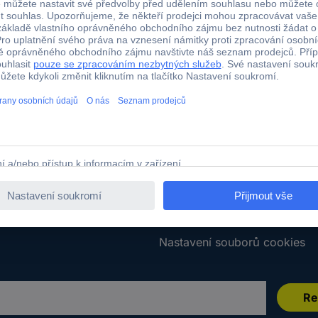
Služby
ě zboží
Všechny služby
za zboží
Kalibrační služba
boží
Kabely v metráži
í
Plakáty do škol
dmínky
Poptávkový formulář
umentace
E-Procurement
 smlouvy
Nastavení souborů cookies
Re