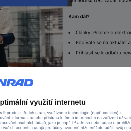
jste adresu URL zadali sprá
Kam dál?
Články: Píšeme o elektro
Podívate se na aktuální a
Přihlásit se k odběru new
a od 2.500 Kč s DPH
Technická podpora