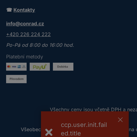
o
☎
Kontakty
s
í
info@conrad.cz
m
z
+420 226 224 222
a
Po-Pá od 8:00 do 16:00 hod.
d
e
Platební metody
j
t
e
p
l
a
V
Všechny ceny jsou včetně DPH a nezah
t
š
n
ccp.user.init.fail
e
o
Všeobecné obchodní podmínky
Ochrana 
c
ed.title
u