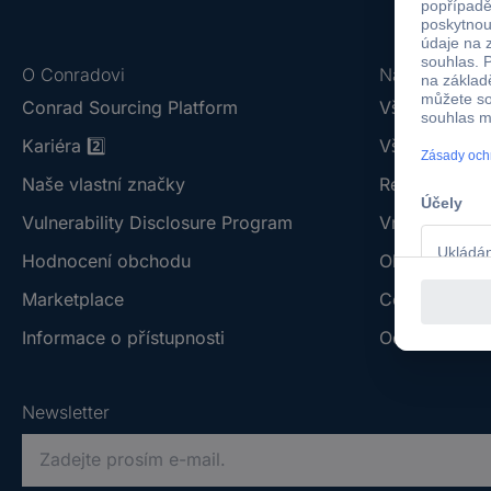
O Conradovi
Nápověda
Conrad Sourcing Platform
Vše o doprav
Kariéra
2️⃣
Vše o platbě 
Naše vlastní značky
Reklamace z
Vulnerability Disclosure Program
Vrácení zbož
Hodnocení obchodu
Obchodní po
Marketplace
Centrum dok
Informace o přístupnosti
Odstoupit od
Newsletter
P
r