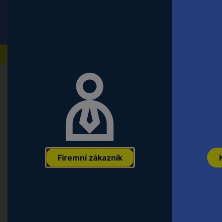
Conrad
Koncový zákazník
ceny s DPH
Naše produkty
Chyba 404 - Stránka nen
Firemní zákazník