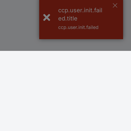
ccp.user.init.fail
ed.title
ccp.user.init.failed
Více než 1.000.000 produktů
Doprava zdarm