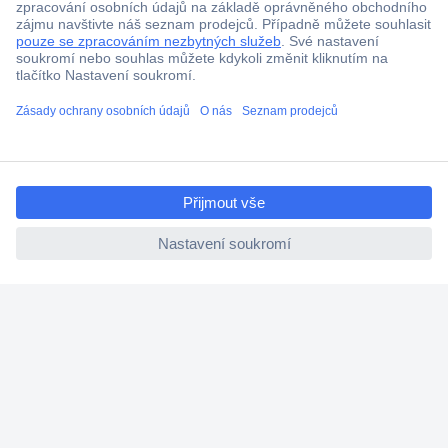
ccp.user.init.failed.titl
e
ccp.user.init.failed
Více než 1.000.000 produktů
Doprava zdarma od 2.500 Kč s DPH
Technická podpora