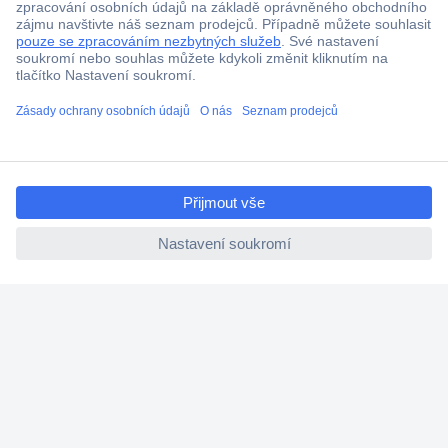
ccp.user.init.failed.titl
e
ccp.user.init.failed
Více než 1.000.000 produktů
Doprava zdarma od 2.500 Kč s DPH
Technická podpora