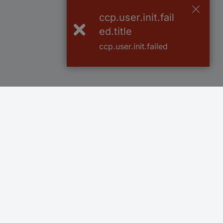
ccp.user.init.fail
ed.title
ccp.user.init.failed
Více než 1.000.000 produktů
Doprava zdarm