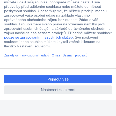
ccp.user.init.failed.titl
e
ccp.user.init.failed