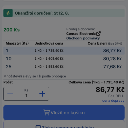
Okamžité doručení: St 12. 8.
200 Ks
Prodej a doprava:
Conrad Electronic
Obchodní podmínky
Množství (Ks)
Jednotková cena
Cena balení
(Bez DPH.)
1
86,77 Kč
1 KG = 1 735,40 Kč
10
80,28 Kč
1 KG = 1 605,60 Kč
25
77,68 Kč
1 KG = 1 553,60 Kč
Množstevní slevy se liší podle prodejce
Počet
Celková cena (1 kg = 1 735,40 Kč)
86,77 Kč
Ks
Bez DPH.
cena dopravy
Vložit do košíku
Získat cenovou nabídku