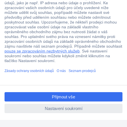
Více než 1.000.000 produktů
Doprava zdarma od 2.500 Kč s DPH
Technická podpora
Termínované dodávky
ccp.user.init.failed.titl
Cenová poptávka (RFQ)
e
ccp.user.init.failed
O Conradovi