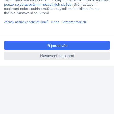
Doprava zdarma od 2.500 Kč s DPH
Technická podpora
Termínované dodávky
Cenová poptávka (RFQ)
ccp.user.init.failed.titl
e
O Conradovi
ccp.user.init.failed
Nápověda
Služby
Nastavení souborů cookies