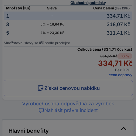
Obchodní podmínky
Množství (Ks)
Sleva
Cena balení
(Bez DPH.)
1
334,71 Kč
-
3
318,07 Kč
5% = 16,64 Kč
5
311,41 Kč
7% = 23,30 Kč
Množstevní slevy se liší podle prodejce
Celková cena (334,71 Kč / kus)
354,55 Kč
-6 %
334,71 Kč
Bez DPH.
cena dopravy
Získat cenovou nabídku
Výrobce/ osoba odpovědná za výrobek
Nahlásit právní incident
Hlavní benefity