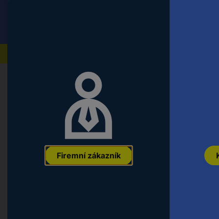
Conrad
Koncový zákazník
ceny s DPH
Naše produkty
Domů
Auto, volný čas a domácnost
Modely železn
Mehlhose 210013500 H0 model nákl
korbovou sklápěčku Kiesnakládka
EAN:
4260458431924
Označení výrobce:
210013500
Objednací čís
Firemní zákazník