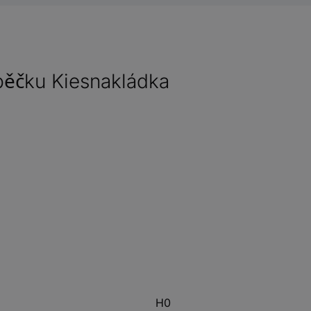
pěčku Kiesnakládka
H0