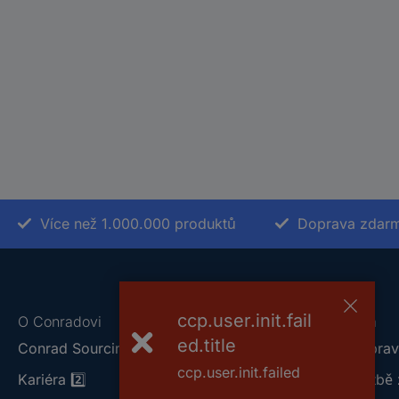
Více než 1.000.000 produktů
Doprava zdarm
ccp.user.init.fail
O Conradovi
Nápověda
ed.title
Conrad Sourcing Platform
Vše o doprav
ccp.user.init.failed
Kariéra
2️⃣
Vše o platbě 