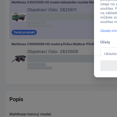
Mehlhose 210013500 H0 model nákladního vozidla Multicar M21 korbovou sklápěčku Kiesnakládka
Objednací číslo:
2825611
Tento produkt
Mehlhose 210009599 H0 model přívěsu Multicar Přívěs
Objednací číslo:
2825609
Popis
Mehlhose-hotový model.