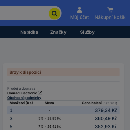
Můj účet
Nákupní košík
Nabídka
Značky
Služby
Brzy k dispozici
Prodej a doprava:
Conrad Electronic
Obchodní podmínky
Množství (Ks)
Sleva
Cena balení
(Bez DPH.)
1
379,34 Kč
-
3
360,49 Kč
5% = 18,85 Kč
5
352,93 Kč
7% = 26,41 Kč