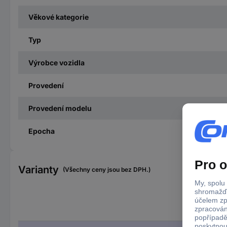
Věkové kategorie
Typ
Výrobce vozidla
Provedení
Provedení modelu
Epocha
Varianty
(Všechny ceny jsou bez DPH.)