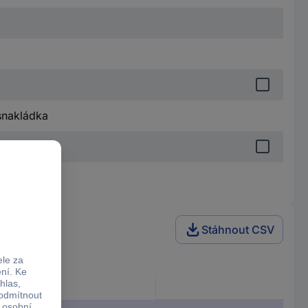
snakládka
Stáhnout CSV