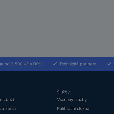
a od 2.500 Kč s DPH
Technická podpora
Služby
ě zboží
Všechny služby
za zboží
Kalibrační služba