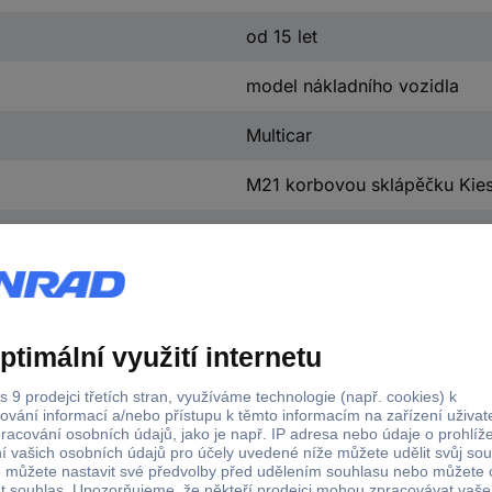
od 15 let
model nákladního vozidla
Multicar
M21 korbovou sklápěčku Kie
hotový model
III