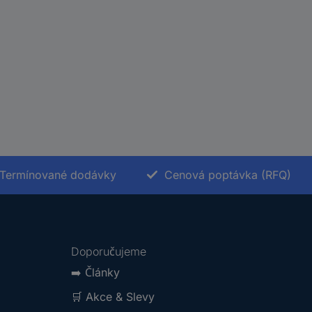
Termínované dodávky
Cenová poptávka (RFQ)
Doporučujeme
➡️
Články
🛒
Akce & Slevy