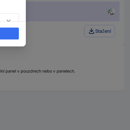
ná
Stažení
elní panel v pouzdrech nebo v panelech.