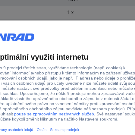
1 x
cinch zásuvka
1 x
cinch zásuvka
zlatá
červená
audio
adaptér