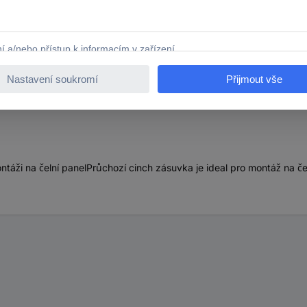
daptér [1x cinch zásuvka - 1x cinch zásuvka] zlatá, červe
ntáži na čelní panelPrůchozí cinch zásuvka je ideal pro montáž na č