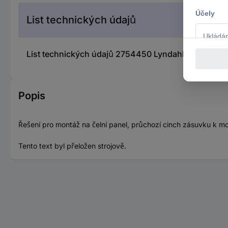
List technických údajů
List technických údajů 2754450 Lyndahl RCA audio a
Popis
Řešení pro montáž na čelní panel, průchozí cinch zásuvku k mo
Tento text byl přeložen strojově.