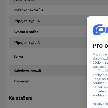
Počet konektorů A
Připojení typu A
Svorka B počet
Připojení typu A
Barva
Kabelové použití
Provedení
Ke stažení