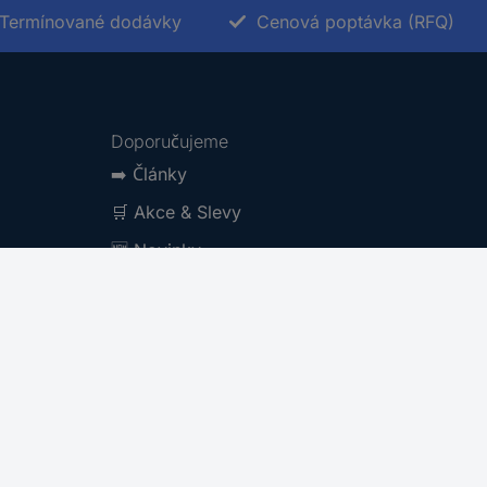
Termínované dodávky
Cenová poptávka (RFQ)
Doporučujeme
➡️
Články
🛒
Akce & Slevy
🆕
Novinky
Kategorie značek A-Z
Produktové kategorie A-Z
Archiv katalogů
Newsletter