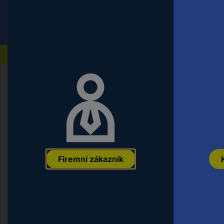
Conrad
Koncový zákazník
ceny s DPH
Naše produkty
Domů
Multimédia
Kabely a adaptéry
Audio/Video
Lyndahl RCA audio adaptér [1x cinc
zlatá, červená
EAN:
4250549502473
Označení výrobce:
LKPA015RT
Objednací čís
Firemní zákazník