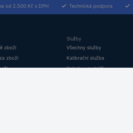
a od 2.500 Kč s DPH
Technická podpora
Služby
ě zboží
Všechny služby
za zboží
Kalibrační služba
boží
Kabely v metráži
í
Plakáty do škol
dmínky
Poptávkový formulář
umentace
E-Procurement
 smlouvy
Nastavení souborů cookies