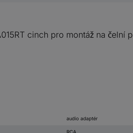
15RT cinch pro montáž na čelní pa
audio adaptér
RCA