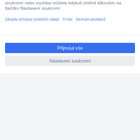
Stává se vám, že marně hledáte konkrétní nářadí, které právě
nutně potřebujete? Tak to nejspíš nemáte nářadí hezky v kufru.
Kufry na nářadí neslouží jen k jeho přenášení, ale hlavně se
postarají o to, abyste měli v ručních nástrojích pořádek a
ccp.user.init.failed.titl
zároveň vždy našli přesně to, co hledáte.
e
Tip: Dali jste si za úkol nářadí přehledně roztřídit? Vezměte si
ccp.user.init.failed
na pomoc
organizéry na nářadí
.
Kufr s nářadím: vybavené a
nevybavené varianty
Téměř každá domácnost má malý výběr nástrojů. Počet
praktických pomůcek - od kladiv přes vrtačky až po
šroubováky - se zvyšuje s motivací stát se kutilem. Aby se
nářadí neválelo všude, stojí za to používat kufr na nářadí. Kdo
provádí nejen drobné opravy, ale také chce provádět vlastní
práce, se vybaví kvalitním nářadím, např. kvalitními