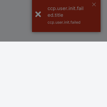
ccp.user.init.fail
ed.title
ccp.user.init.failed
Více než 1.000.000 produktů
Doprava zdarm