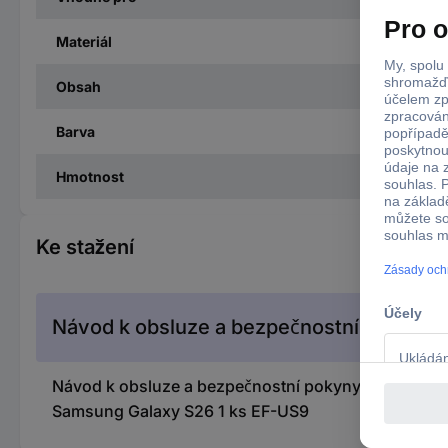
Materiál
Obsah
Barva
Hmotnost
Ke stažení
Návod k obsluze a bezpečnostní pokyny
Návod k obsluze a bezpečnostní pokyny 3731761 S
Samsung Galaxy S26 1 ks EF-US9