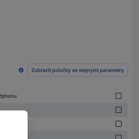
Zobrazit položky se stejnými parametry
rtphonu