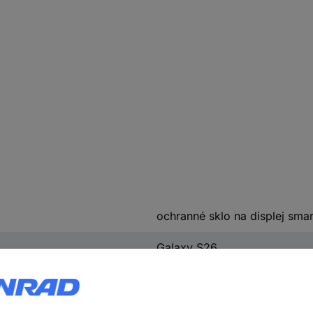
ochranné sklo na displej sma
Galaxy S26
Smartphone
Samsung