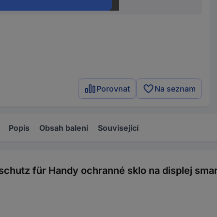
1 ks
Porovnat
Na seznam
Popis
Obsah balení
Související
hutz für Handy ochranné sklo na displej sma