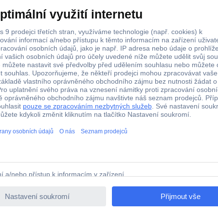
Plast
1 ks
transparentní
0.10
amsung Samsung EF-US942 - Bildschirmschutz für Handy o