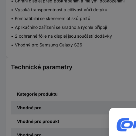
Chrání displej před poškrábáním a malými poškozeními
Vysoká transparentnost a citlivost vůči dotyku
Kompatibilní se skenerem otisků prstů
Aplikačního zařízení se snadno a rychle připojí
2 ochranné fólie na displej jsou součástí dodávky
Vhodný pro Samsung Galaxy S26
Technické parametry
Kategorie produktu
Vhodné pro
Vhodné pro produkt
Vhodné pro