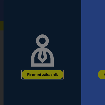
Conrad
Koncový zákazník
ceny s DPH
Naše produkty
Domů
Multimédia
Ochranné folie
Ochranná skla a 
Samsung Samsung EF-US942 - Bild
sklo na displej smartphonu Samsu
EAN:
8806097935612
Označení výrobce:
EF-US942CTEGWW
Obje
Firemní zákazník
Kategorie produktu
Vhodné pro
Vhodné pro produkt
Vhodné pro