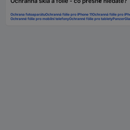
Ochranná skla a fólie - co přesně hledáte?
Ochrana fotoaparátu
Ochranná fólie pro iPhone 11
Ochranná fólie pro iP
Ochranné fólie pro mobilní telefony
Ochranné fólie pro tablety
PanzerGla