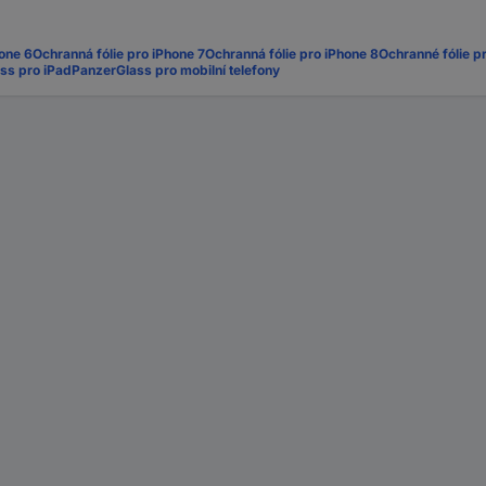
hone 6
Ochranná fólie pro iPhone 7
Ochranná fólie pro iPhone 8
Ochranné fólie p
ss pro iPad
PanzerGlass pro mobilní telefony