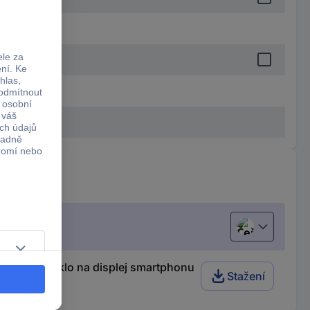
Čeština
chranné sklo na displej smartphonu
Stažení